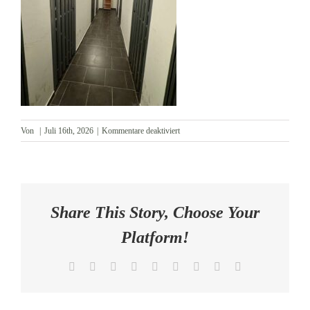
AKTUELLES
KONTAKT
für
Von
|
Juli 16th, 2026
|
Kommentare deaktiviert
Abstellräume
Share This Story, Choose Your
Platform!
Facebook
X
Reddit
LinkedIn
WhatsApp
Tumblr
Pinterest
Vk
E-
Mail