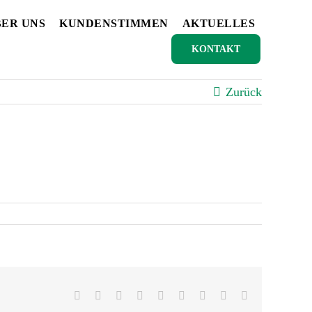
ER UNS
KUNDENSTIMMEN
AKTUELLES
KONTAKT
Zurück
Facebook
X
Reddit
LinkedIn
WhatsApp
Tumblr
Pinterest
Vk
E-
Mail