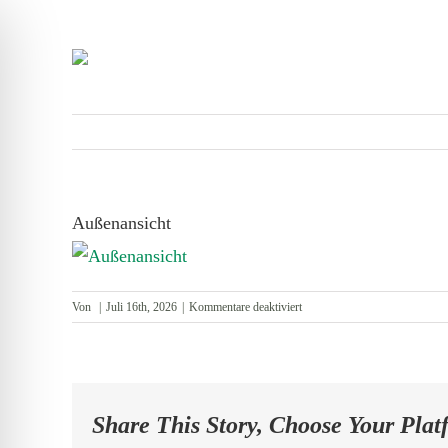
Zum
Inhalt
springen
Außenansicht
für
Von
|
Juli 16th, 2026
|
Kommentare deaktiviert
Außenansicht
Share This Story, Choose Your Plat