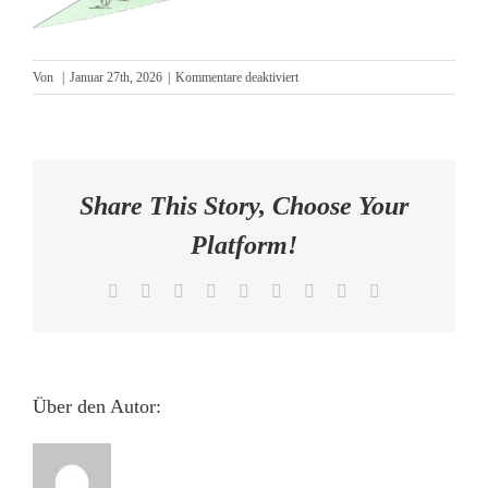
AKTUELLES
für
Von
|
Januar 27th, 2026
|
Kommentare deaktiviert
Ansicht
KONTAKT
Nordwest_1
Share This Story, Choose Your
Platform!
Facebook
X
Reddit
LinkedIn
WhatsApp
Tumblr
Pinterest
Vk
E-
Mail
Über den Autor: