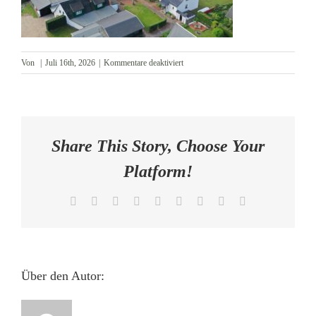
AKTUELLES
für
Von
|
Juli 16th, 2026
|
Kommentare deaktiviert
KONTAKT
Grundstück
Luftbild
Share This Story, Choose Your
Platform!
Facebook
X
Reddit
LinkedIn
WhatsApp
Tumblr
Pinterest
Vk
E-
Mail
Über den Autor: