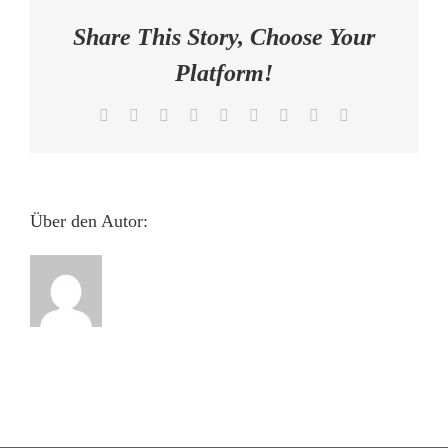
AKTUELLES
Share This Story, Choose Your
Platform!
KONTAKT
Facebook
X
Reddit
LinkedIn
WhatsApp
Tumblr
Pinterest
Vk
E-
Mail
Über den Autor: