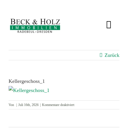
Zum
Inhalt
springen
Toggl
Navig
IMMOBILIEN
Zurück
BEWERTUNG
SERVICE
Kellergeschoss_1
ÜBER UNS
für
Von
|
Juli 16th, 2026
|
Kommentare deaktiviert
Kellergeschoss_1
KUNDENSTIMMEN