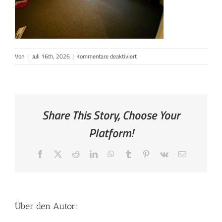
AKTUELLES
KONTAKT
für
Von
|
Juli 16th, 2026
|
Kommentare deaktiviert
Nebenhaus
OG
Kinderzimmer
1
Share This Story, Choose Your
Platform!
Facebook
X
Reddit
LinkedIn
WhatsApp
Tumblr
Pinterest
Vk
E-
Mail
Über den Autor: