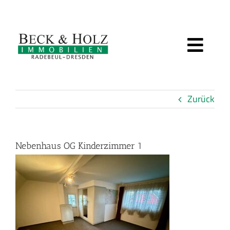
Zum
Inhalt
springen
Toggl
IMMOBILIEN
Navig
Zurück
BEWERTUNG
SERVICE
Nebenhaus OG Kinderzimmer 1
ÜBER UNS
KUNDENSTIMMEN