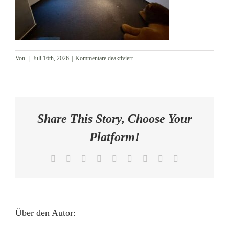
AKTUELLES
KONTAKT
für
Von
|
Juli 16th, 2026
|
Kommentare deaktiviert
Nebenhaus
OG
Kinderzimmer
2
Share This Story, Choose Your
Platform!
Facebook
X
Reddit
LinkedIn
WhatsApp
Tumblr
Pinterest
Vk
E-
Mail
Über den Autor: