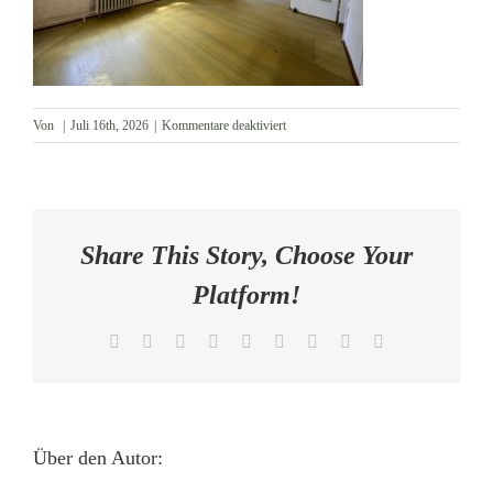
AKTUELLES
KONTAKT
für
Von
|
Juli 16th, 2026
|
Kommentare deaktiviert
Wohnzimmer
mit
Esszimmer
Share This Story, Choose Your
Platform!
Facebook
X
Reddit
LinkedIn
WhatsApp
Tumblr
Pinterest
Vk
E-
Mail
Über den Autor: