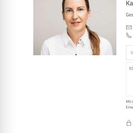
Ka
Ges
Mit 
Einw