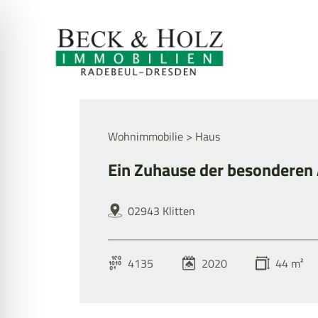
Zum
Inhalt
springen
Wohnimmobilie > Haus
Ein Zuhause der besonderen 
02943 Klitten
4135
2020
44 m²