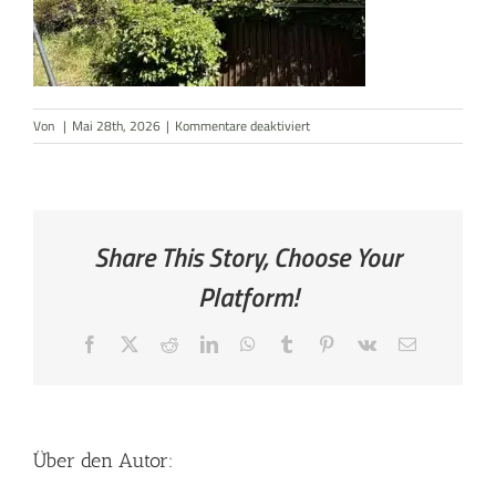
AKTUELLES
KONTAKT
für
Von
|
Mai 28th, 2026
|
Kommentare deaktiviert
Vorderansicht
Share This Story, Choose Your
Platform!
Facebook
X
Reddit
LinkedIn
WhatsApp
Tumblr
Pinterest
Vk
E-
Mail
Über den Autor: