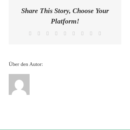
AKTUELLES
Share This Story, Choose Your
Platform!
KONTAKT
Facebook
X
Reddit
LinkedIn
WhatsApp
Tumblr
Pinterest
Vk
E-
Mail
Über den Autor: