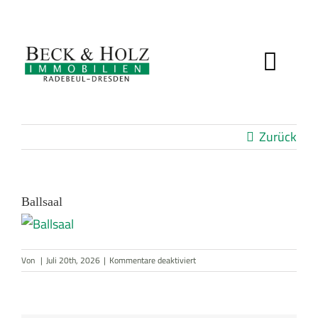
Zum
Inhalt
springen
Toggl
IMMOBILIEN
Navig
Zurück
BEWERTUNG
SERVICE
Ballsaal
ÜBER UNS
für
Von
|
Juli 20th, 2026
|
Kommentare deaktiviert
Ballsaal
KUNDENSTIMMEN