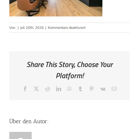
AKTUELLES
für
Von
|
Juli 20th, 2026
|
Kommentare deaktiviert
KONTAKT
Essbereich
Share This Story, Choose Your
Platform!
Facebook
X
Reddit
LinkedIn
WhatsApp
Tumblr
Pinterest
Vk
E-
Mail
Über den Autor: