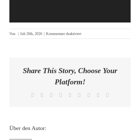
AKTUELLES
KONTAKT
für
Von
|
Juli 20th, 2026
|
Kommentare deaktiviert
Video
Parkschloss
Share This Story, Choose Your
Platform!
Facebook
X
Reddit
LinkedIn
WhatsApp
Tumblr
Pinterest
Vk
E-
Mail
Über den Autor: