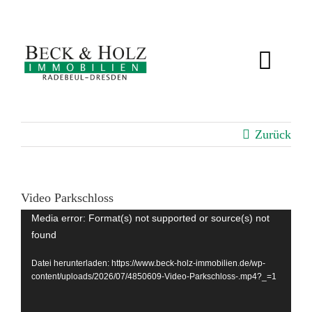
Zum
Inhalt
springen
Toggl
Navig
IMMOBILIEN
Zurück
BEWERTUNG
SERVICE
Video Parkschloss
Video-
Media error: Format(s) not supported or source(s) not
found
Player
ÜBER UNS
Datei herunterladen: https://www.beck-holz-immobilien.de/wp-
content/uploads/2026/07/4850609-Video-Parkschloss-.mp4?_=1
KUNDENSTIMMEN