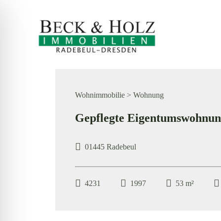
Zum
Inhalt
springen
Wohnimmobilie > Wohnung
Gepflegte Eigentumswohnung
01445 Radebeul
4231
1997
53 m²