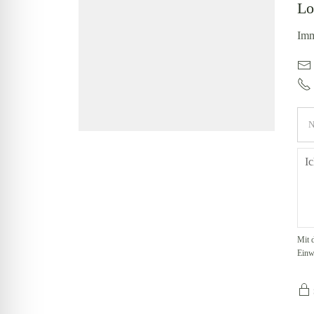
Lo
Imm
Mit 
Einw