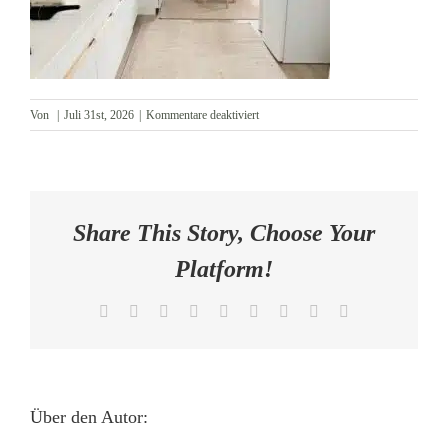
AKTUELLES
KONTAKT
für
Von
|
Juli 31st, 2026
|
Kommentare deaktiviert
Küche
–
(KI
generiert)
Share This Story, Choose Your
Platform!
Facebook
X
Reddit
LinkedIn
WhatsApp
Tumblr
Pinterest
Vk
E-
Mail
Über den Autor: