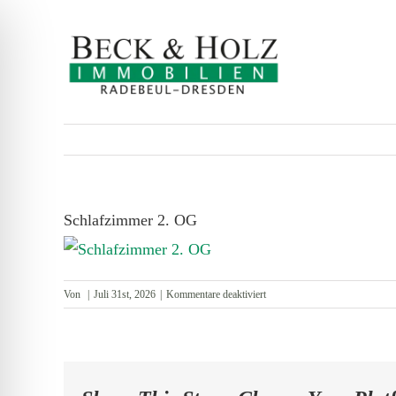
Zum
Inhalt
springen
Schlafzimmer 2. OG
für
Von
|
Juli 31st, 2026
|
Kommentare deaktiviert
Schlafzimmer
2.
OG