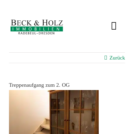
Zum
Inhalt
springen
Toggl
Navig
IMMOBILIEN
Zurück
BEWERTUNG
SERVICE
Treppenaufgang zum 2. OG
ÜBER UNS
KUNDENSTIMMEN