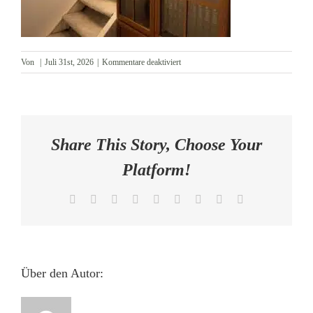
AKTUELLES
für
Von
|
Juli 31st, 2026
|
Kommentare deaktiviert
KONTAKT
Treppenaufgang
zum
2.
OG
Share This Story, Choose Your
Platform!
Facebook
X
Reddit
LinkedIn
WhatsApp
Tumblr
Pinterest
Vk
E-
Mail
Über den Autor: