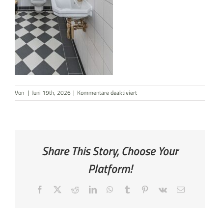
AKTUELLES
KONTAKT
für
Von
|
Juni 19th, 2026
|
Kommentare deaktiviert
Gäste
WC
Share This Story, Choose Your
Platform!
Facebook
X
Reddit
LinkedIn
WhatsApp
Tumblr
Pinterest
Vk
E-
Mail