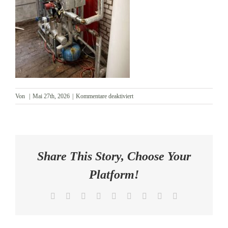
AKTUELLES
KONTAKT
für
Von
|
Mai 27th, 2026
|
Kommentare deaktiviert
Heizung_Wärmekontrakt
Share This Story, Choose Your
Platform!
Facebook
X
Reddit
LinkedIn
WhatsApp
Tumblr
Pinterest
Vk
E-
Mail