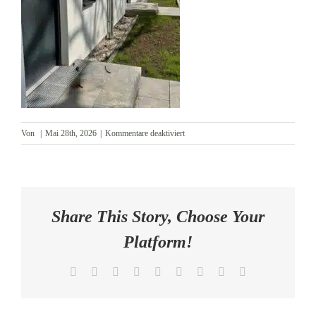
AKTUELLES
KONTAKT
für
Von
|
Mai 28th, 2026
|
Kommentare deaktiviert
Eingänge
Share This Story, Choose Your
Platform!
Facebook
X
Reddit
LinkedIn
WhatsApp
Tumblr
Pinterest
Vk
E-
Mail