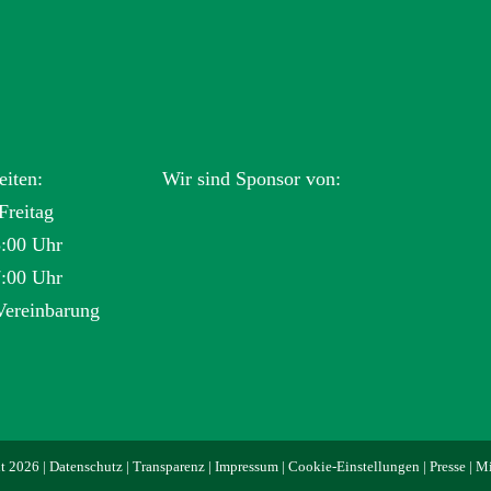
eiten:
Wir sind Sponsor von:
Freitag
3:00 Uhr
7:00 Uhr
Vereinbarung
t 2026 |
Datenschutz
|
Transparenz
|
Impressum
|
Cookie-Einstellungen
|
Presse
|
Mi