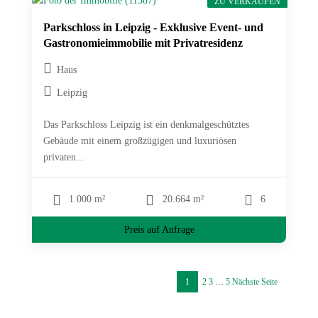
ZU VERKAUFEN
Parkschloss in Leipzig - Exklusive Event- und
Gastronomieimmobilie mit Privatresidenz
Haus
Leipzig
Das Parkschloss Leipzig ist ein denkmalgeschütztes
Gebäude mit einem großzügigen und luxuriösen
privaten...
1.000 m²
20.664 m²
6
Preis auf Anfrage
1
2
3
…
5
Nächste Seite
Sei