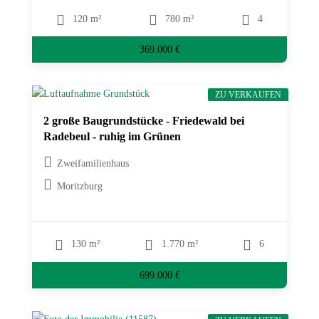
120 m²
780 m²
4
369.000 €
ZU VERKAUFEN
2 große Baugrundstücke - Friedewald bei
Radebeul - ruhig im Grünen
Zweifamilienhaus
Moritzburg
130 m²
1.770 m²
6
699.000 €