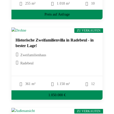
255 m²
1.018 m²
10
Preis auf Anfrage
ZU VERKAUFEN
Historische Zweifamilienvilla in Radebeul - in
bester Lage!
Zweifamilienhaus
Radebeul
361 m²
1.150 m²
12
1.050.000 €
ZU VERKAUFEN