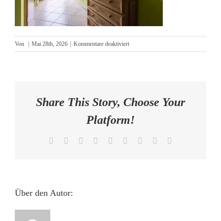
AKTUELLES
für
Von
|
Mai 28th, 2026
|
Kommentare deaktiviert
KONTAKT
Flur
im
EG
Share This Story, Choose Your
Platform!
Facebook
X
Reddit
LinkedIn
WhatsApp
Tumblr
Pinterest
Vk
E-
Mail
Über den Autor: