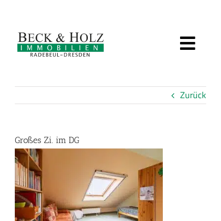
Zum
Inhalt
springen
Toggl
IMMOBILIEN
Navig
Zurück
BEWERTUNG
SERVICE
Großes Zi. im DG
ÜBER UNS
KUNDENSTIMMEN