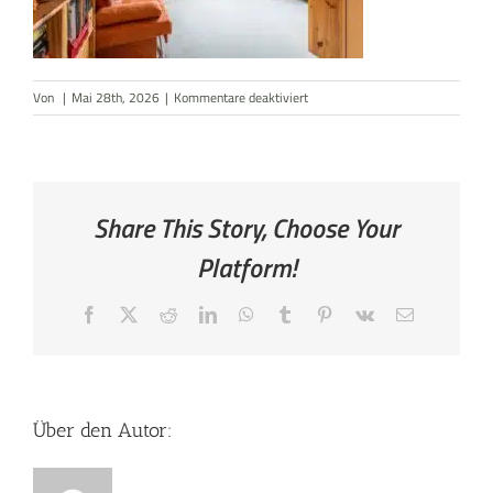
AKTUELLES
für
Von
|
Mai 28th, 2026
|
Kommentare deaktiviert
KONTAKT
Großes
Zi.
im
DG
Share This Story, Choose Your
Platform!
Facebook
X
Reddit
LinkedIn
WhatsApp
Tumblr
Pinterest
Vk
E-
Mail
Über den Autor: