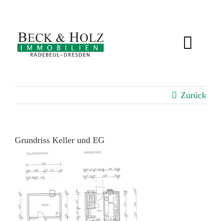
Zum
Inhalt
springen
Toggl
Navig
IMMOBILIEN
Zurück
BEWERTUNG
SERVICE
Grundriss Keller und EG
ÜBER UNS
KUNDENSTIMMEN