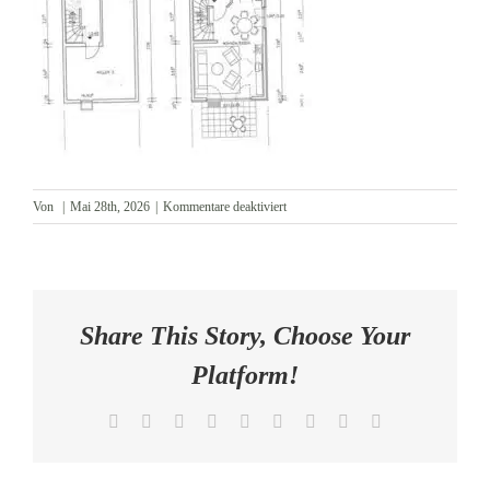
AKTUELLES
KONTAKT
für
Von
|
Mai 28th, 2026
|
Kommentare deaktiviert
Grundriss
Keller
und
EG
Share This Story, Choose Your
Platform!
Facebook
X
Reddit
LinkedIn
WhatsApp
Tumblr
Pinterest
Vk
E-
Mail