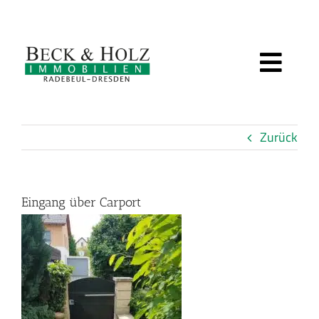
Zum
Inhalt
springen
Toggl
IMMOBILIEN
Navig
Zurück
BEWERTUNG
SERVICE
Eingang über Carport
ÜBER UNS
KUNDENSTIMMEN