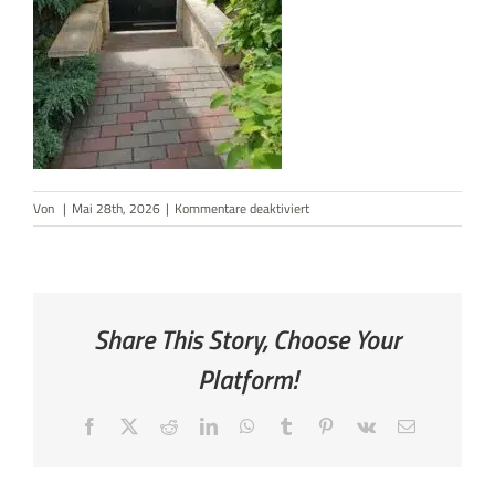
AKTUELLES
KONTAKT
für
Von
|
Mai 28th, 2026
|
Kommentare deaktiviert
Eingang
über
Carport
Share This Story, Choose Your
Platform!
Facebook
X
Reddit
LinkedIn
WhatsApp
Tumblr
Pinterest
Vk
E-
Mail