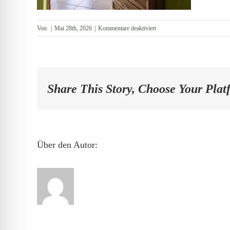
für
Von
|
Mai 28th, 2026
|
Kommentare deaktiviert
Flur
im
EG
Share This Story, Choose Your Plat
Über den Autor: