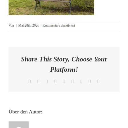
AKTUELLES
für
Von
|
Mai 28th, 2026
|
Kommentare deaktiviert
KONTAKT
Garten
Share This Story, Choose Your
Platform!
Facebook
X
Reddit
LinkedIn
WhatsApp
Tumblr
Pinterest
Vk
E-
Mail
Über den Autor: