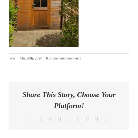
AKTUELLES
KONTAKT
für
Von
|
Mai 28th, 2026
|
Kommentare deaktiviert
Gartenhütte
Share This Story, Choose Your
Platform!
Facebook
X
Reddit
LinkedIn
WhatsApp
Tumblr
Pinterest
Vk
E-
Mail