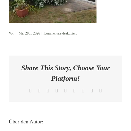
AKTUELLES
KONTAKT
für
Von
|
Mai 28th, 2026
|
Kommentare deaktiviert
Sonnenterrasse
3
Share This Story, Choose Your
Platform!
Facebook
X
Reddit
LinkedIn
WhatsApp
Tumblr
Pinterest
Vk
E-
Mail
Über den Autor: