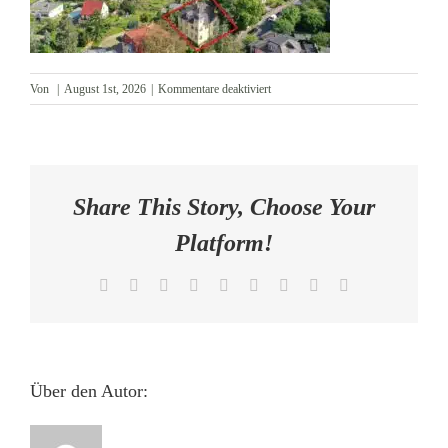
AKTUELLES
für
Von
|
August 1st, 2026
|
Kommentare deaktiviert
KONTAKT
Drohne
Share This Story, Choose Your
Platform!
Facebook
X
Reddit
LinkedIn
WhatsApp
Tumblr
Pinterest
Vk
E-
Mail
Über den Autor: