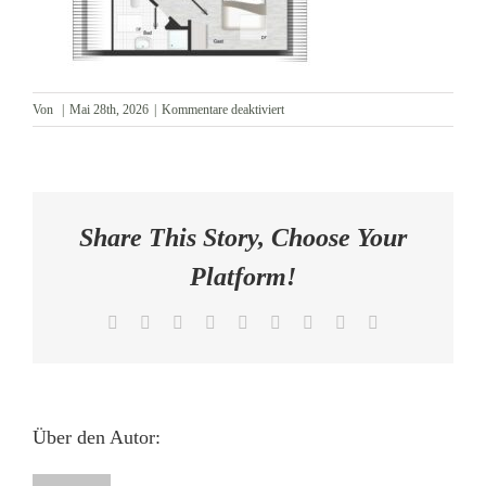
AKTUELLES
KONTAKT
für
Von
|
Mai 28th, 2026
|
Kommentare deaktiviert
Grundriss
(1)
Share This Story, Choose Your
Platform!
Facebook
X
Reddit
LinkedIn
WhatsApp
Tumblr
Pinterest
Vk
E-
Mail
Über den Autor: