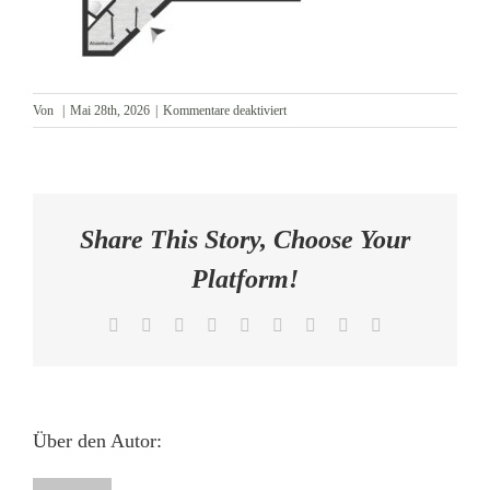
AKTUELLES
KONTAKT
für
Von
|
Mai 28th, 2026
|
Kommentare deaktiviert
Grundriss
Share This Story, Choose Your
Platform!
Facebook
X
Reddit
LinkedIn
WhatsApp
Tumblr
Pinterest
Vk
E-
Mail
Über den Autor: