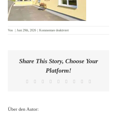
AKTUELLES
KONTAKT
für
Von
|
Juni 29th, 2026
|
Kommentare deaktiviert
Außenansicht
Share This Story, Choose Your
Platform!
Facebook
X
Reddit
LinkedIn
WhatsApp
Tumblr
Pinterest
Vk
E-
Mail
Über den Autor: