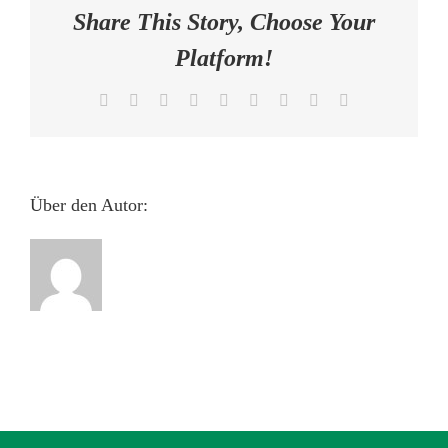
Share This Story, Choose Your
AKTUELLES
Platform!
KONTAKT
Facebook
X
Reddit
LinkedIn
WhatsApp
Tumblr
Pinterest
Vk
E-
Mail
Über den Autor: