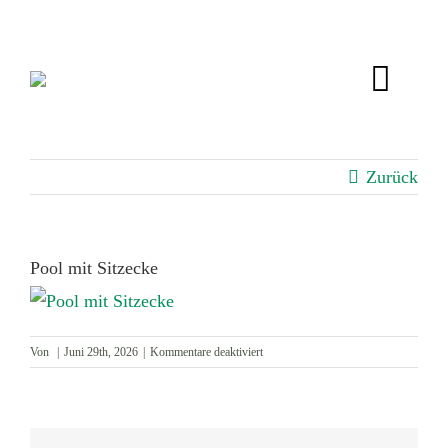
Zum
Inhalt
springen
Toggl
Navig
IMMOBILIEN
Zurück
BEWERTUNG
Pool mit Sitzecke
SERVICE
ÜBER UNS
für
Von
|
Juni 29th, 2026
|
Kommentare deaktiviert
Pool
mit
KUNDENSTIMMEN
Sitzecke