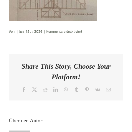
AKTUELLES
KONTAKT
für
Von
|
Juni 15th, 2026
|
Kommentare deaktiviert
Grundriss
Share This Story, Choose Your
Platform!
Facebook
X
Reddit
LinkedIn
WhatsApp
Tumblr
Pinterest
Vk
E-
Mail
Über den Autor: