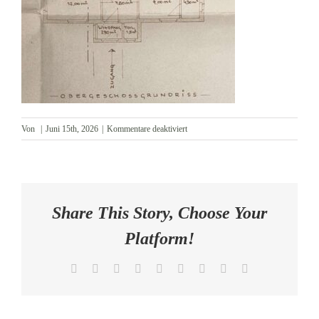
AKTUELLES
KONTAKT
für
Von
|
Juni 15th, 2026
|
Kommentare deaktiviert
OG
Share This Story, Choose Your
Platform!
Facebook
X
Reddit
LinkedIn
WhatsApp
Tumblr
Pinterest
Vk
E-
Mail