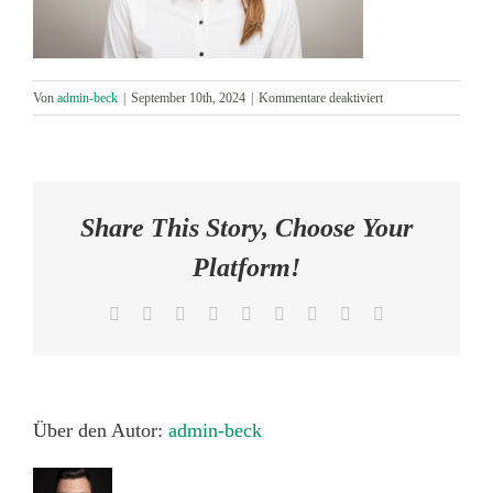
AKTUELLES
für
Von
admin-beck
|
September 10th, 2024
|
Kommentare deaktiviert
KONTAKT
2024-
08-
14_BeckundHolz_4
Share This Story, Choose Your
Platform!
Facebook
X
Reddit
LinkedIn
WhatsApp
Tumblr
Pinterest
Vk
E-
Mail
Über den Autor:
admin-beck