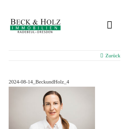
Zum
Inhalt
springen
Toggl
Navig
IMMOBILIEN
Zurück
BEWERTUNG
SERVICE
2024-08-14_BeckundHolz_4
ÜBER UNS
KUNDENSTIMMEN