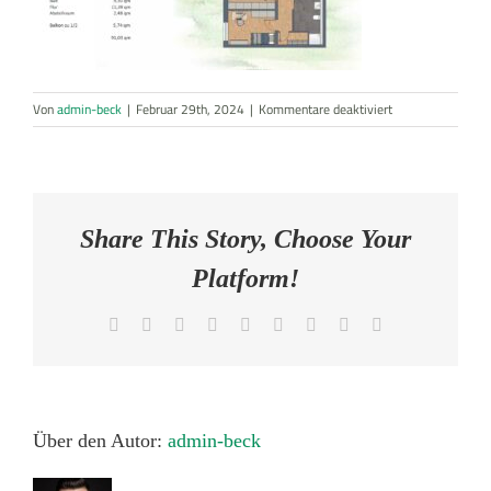
AKTUELLES
KONTAKT
für
Von
admin-beck
|
Februar 29th, 2024
|
Kommentare deaktiviert
Bildschirmfoto
2024-
02-
29
um
Share This Story, Choose Your
21.09.48
Platform!
Facebook
X
Reddit
LinkedIn
WhatsApp
Tumblr
Pinterest
Vk
E-
Mail
Über den Autor:
admin-beck