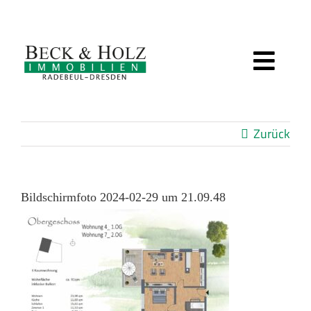
Zum
Inhalt
springen
Toggl
IMMOBILIEN
Navig
Zurück
BEWERTUNG
SERVICE
Bildschirmfoto 2024-02-29 um 21.09.48
ÜBER UNS
KUNDENSTIMMEN