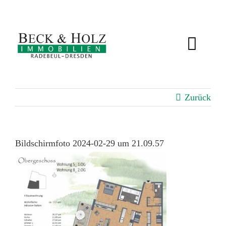
Zum
Inhalt
springen
Toggl
Navig
IMMOBILIEN
Zurück
BEWERTUNG
SERVICE
Bildschirmfoto 2024-02-29 um 21.09.57
ÜBER UNS
KUNDENSTIMMEN