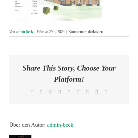
AKTUELLES
KONTAKT
für
Von
admin-beck
|
Februar 29th, 2024
|
Kommentare deaktiviert
Bildschirmfoto
2024-
02-
29
um
Share This Story, Choose Your
21.09.57
Platform!
Facebook
X
Reddit
LinkedIn
WhatsApp
Tumblr
Pinterest
Vk
E-
Mail
Über den Autor:
admin-beck