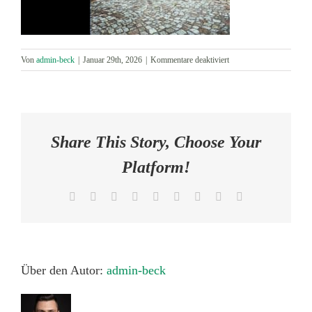
AKTUELLES
für
Von
admin-beck
|
Januar 29th, 2026
|
Kommentare deaktiviert
KONTAKT
Exposé
Villa
Schuch
V4
(297
Share This Story, Choose Your
x
167
Platform!
mm)
(301
Facebook
X
Reddit
LinkedIn
WhatsApp
Tumblr
Pinterest
Vk
E-
x
Mail
171
mm)
Druck
Über den Autor:
admin-beck