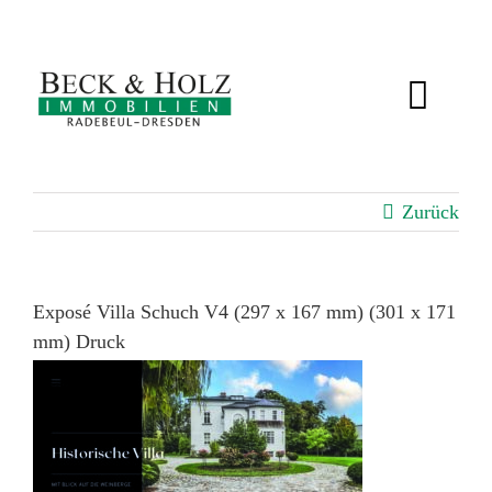
Zum
Inhalt
springen
Toggl
Navig
IMMOBILIEN
Zurück
BEWERTUNG
SERVICE
Exposé Villa Schuch V4 (297 x 167 mm) (301 x 171
mm) Druck
ÜBER UNS
KUNDENSTIMMEN