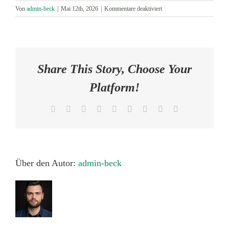
für
Von
admin-beck
|
Mai 12th, 2026
|
Kommentare deaktiviert
AKTUELLES
katrin-
beck
KONTAKT
Share This Story, Choose Your
Platform!
Facebook
X
Reddit
LinkedIn
WhatsApp
Tumblr
Pinterest
Vk
E-
Mail
Über den Autor:
admin-beck